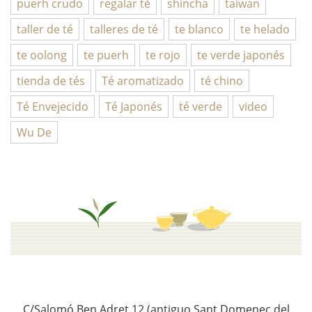
puerh crudo
regalar té
shincha
taiwan
taller de té
talleres de té
te blanco
te helado
te oolong
te puerh
te rojo
te verde japonés
tienda de tés
Té aromatizado
té chino
Té Envejecido
Té Japonés
té verde
video
Wu De
C/Salomó Ben Adret 12 (antiguo Sant Domenec del