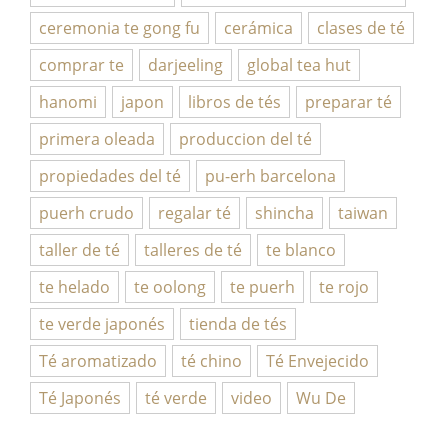
ceremonia te gong fu
cerámica
clases de té
comprar te
darjeeling
global tea hut
hanomi
japon
libros de tés
preparar té
primera oleada
produccion del té
propiedades del té
pu-erh barcelona
puerh crudo
regalar té
shincha
taiwan
taller de té
talleres de té
te blanco
te helado
te oolong
te puerh
te rojo
te verde japonés
tienda de tés
Té aromatizado
té chino
Té Envejecido
Té Japonés
té verde
video
Wu De