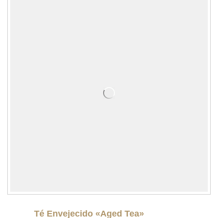
Té Envejecido «Aged Tea»