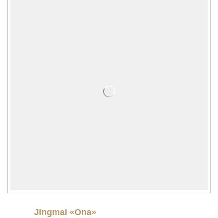
Jingmai «Ona»