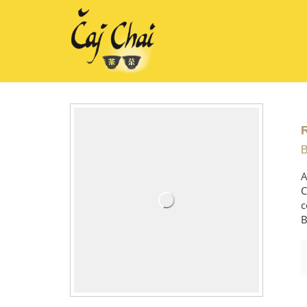
B
A
C
c
B