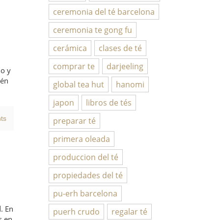
ceremonia del té barcelona
ceremonia te gong fu
cerámica
clases de té
comprar te
darjeeling
lo y
tén
global tea hut
hanomi
japon
libros de tés
ts
preparar té
primera oleada
produccion del té
propiedades del té
pu-erh barcelona
d. En
puerh crudo
regalar té
s en