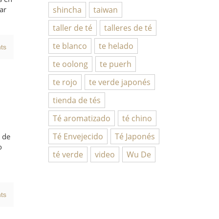
shincha
taiwan
ar
taller de té
talleres de té
te blanco
te helado
ts
te oolong
te puerh
te rojo
te verde japonés
tienda de tés
Té aromatizado
té chino
Té Envejecido
Té Japonés
l de
o
té verde
video
Wu De
ts