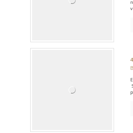
n
v
B
E
S
p