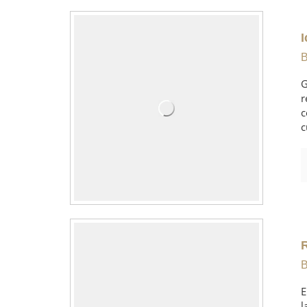
B
G
r
c
c
B
E
l