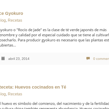
Ice Gyokuro
log
,
Recetas
yokuro o "Rocío de Jade" es la clase de té verde japonés de más
enombre y calidad por el especial cuidado que se tiene al cultivar
osecharlo. Para producir gyokuro es necesario que las plantas es
ubiertas…
abril 23, 2014
0 commen
Receta: Huevos cocinados en Té
log
,
Recetas
l huevo es símbolo del comienzo, del nacimiento y de la fertilida
a cultura china también representa abundancia. Huevos cocinado