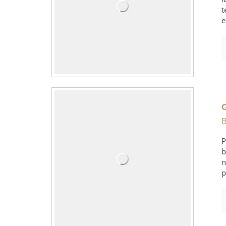
t
e
B
P
b
n
p