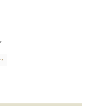
é
un
ts