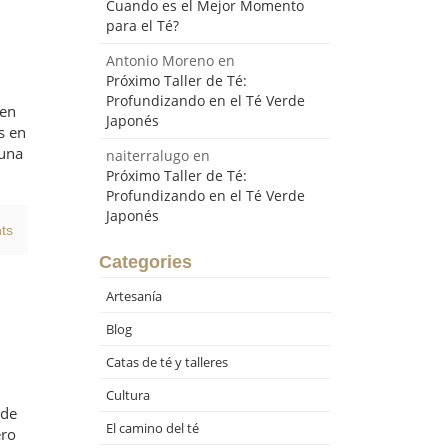
Cuando es el Mejor Momento
para el Té?
i
Antonio Moreno
en
Próximo Taller de Té:
Profundizando en el Té Verde
 en
Japonés
s en
 una
naiterralugo
en
Próximo Taller de Té:
Profundizando en el Té Verde
Japonés
ts
Categories
Artesanía
Blog
Catas de té y talleres
Cultura
 de
El camino del té
ero