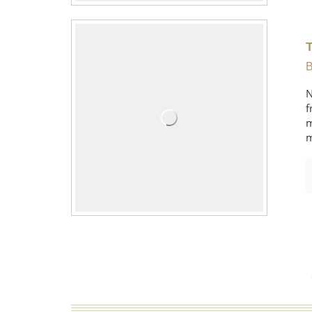
B
N
f
m
m