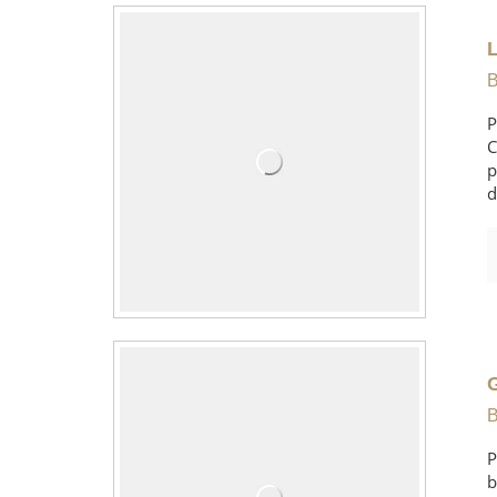
B
P
C
p
d
B
P
b