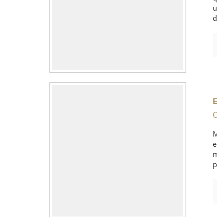
u
d
C
M
e
m
p