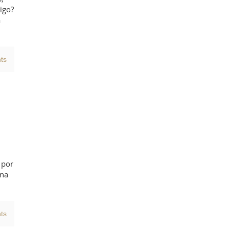
Sigo?
a
ts
 por
una
ts