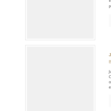
*
P
B
J
C
o
e