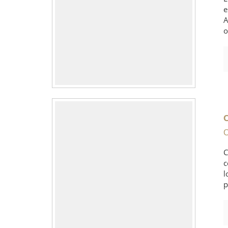
e
A
o
C
C
c
l
p