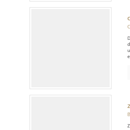
C
D
d
u
e
B
Z