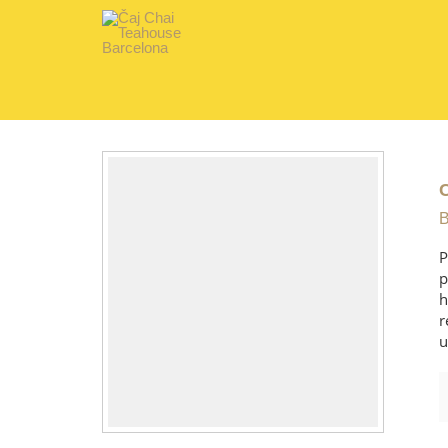
B
P
p
h
r
u