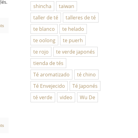
lés.
shincha
taiwan
taller de té
talleres de té
ts
te blanco
te helado
te oolong
te puerh
te rojo
te verde japonés
tienda de tés
Té aromatizado
té chino
Té Envejecido
Té Japonés
té verde
video
Wu De
ts