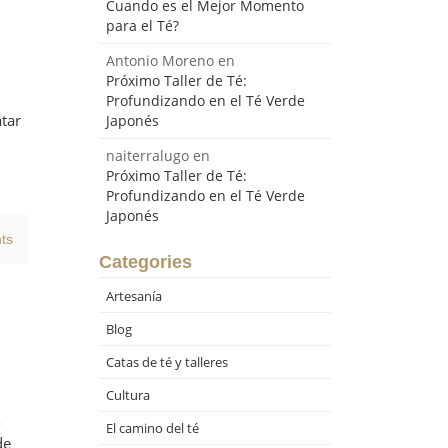
Cuando es el Mejor Momento
para el Té?
Antonio Moreno
en
Próximo Taller de Té:
Profundizando en el Té Verde
atar
Japonés
naiterralugo
en
Próximo Taller de Té:
Profundizando en el Té Verde
Japonés
ts
Categories
Artesanía
Blog
Catas de té y talleres
Cultura
o
El camino del té
de