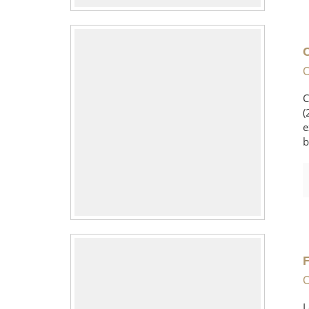
C
C
(
e
b
C
L