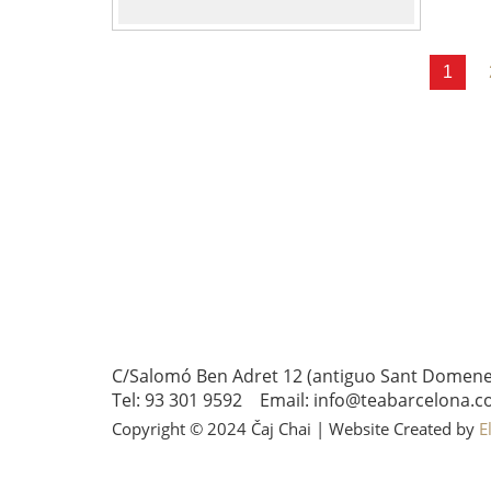
1
Paginación
de
entradas
C/Salomó Ben Adret 12 (antiguo Sant Domenec 
Tel: 93 301 9592 Email: info@teabarcelona.c
Copyright © 2024 Čaj Chai | Website Created by
E