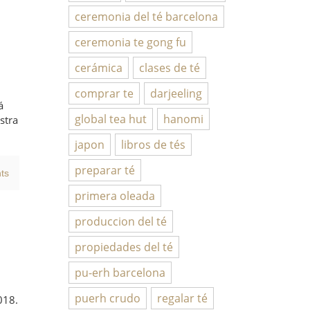
ceremonia del té barcelona
ceremonia te gong fu
cerámica
clases de té
comprar te
darjeeling
á
global tea hut
hanomi
stra
japon
libros de tés
preparar té
ts
primera oleada
produccion del té
propiedades del té
pu-erh barcelona
puerh crudo
regalar té
018.