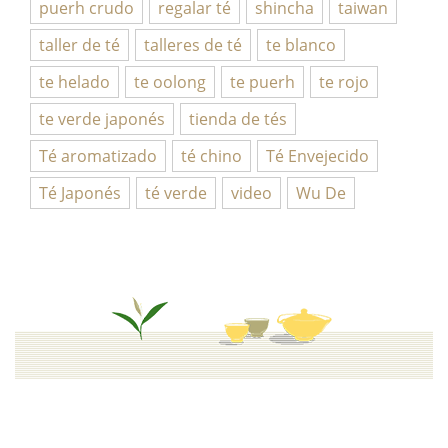
puerh crudo
regalar té
shincha
taiwan
taller de té
talleres de té
te blanco
te helado
te oolong
te puerh
te rojo
te verde japonés
tienda de tés
Té aromatizado
té chino
Té Envejecido
Té Japonés
té verde
video
Wu De