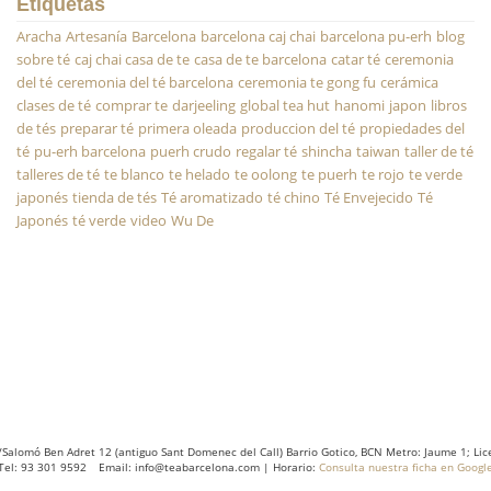
Etiquetas
Aracha
Artesanía
Barcelona
barcelona caj chai
barcelona pu-erh
blog
sobre té
caj chai casa de te
casa de te barcelona
catar té
ceremonia
del té
ceremonia del té barcelona
ceremonia te gong fu
cerámica
clases de té
comprar te
darjeeling
global tea hut
hanomi
japon
libros
de tés
preparar té
primera oleada
produccion del té
propiedades del
té
pu-erh barcelona
puerh crudo
regalar té
shincha
taiwan
taller de té
talleres de té
te blanco
te helado
te oolong
te puerh
te rojo
te verde
japonés
tienda de tés
Té aromatizado
té chino
Té Envejecido
Té
Japonés
té verde
video
Wu De
/Salomó Ben Adret 12 (antiguo Sant Domenec del Call) Barrio Gotico, BCN Metro: Jaume 1; Lic
Tel: 93 301 9592 Email: info@teabarcelona.com | Horario:
Consulta nuestra ficha en Googl