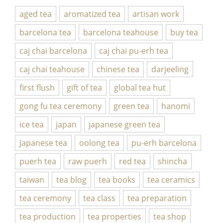
aged tea
aromatized tea
artisan work
barcelona tea
barcelona teahouse
buy tea
caj chai barcelona
caj chai pu-erh tea
caj chai teahouse
chinese tea
darjeeling
first flush
gift of tea
global tea hut
gong fu tea ceremony
green tea
hanomi
ice tea
japan
japanese green tea
Japanese tea
oolong tea
pu-erh barcelona
puerh tea
raw puerh
red tea
shincha
taiwan
tea blog
tea books
tea ceramics
tea ceremony
tea class
tea preparation
tea production
tea properties
tea shop