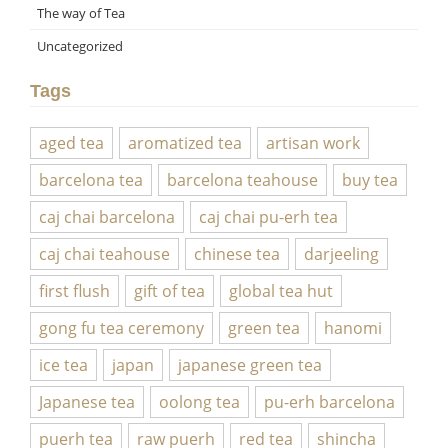
The way of Tea
Uncategorized
Tags
aged tea
aromatized tea
artisan work
barcelona tea
barcelona teahouse
buy tea
caj chai barcelona
caj chai pu-erh tea
caj chai teahouse
chinese tea
darjeeling
first flush
gift of tea
global tea hut
gong fu tea ceremony
green tea
hanomi
ice tea
japan
japanese green tea
Japanese tea
oolong tea
pu-erh barcelona
puerh tea
raw puerh
red tea
shincha