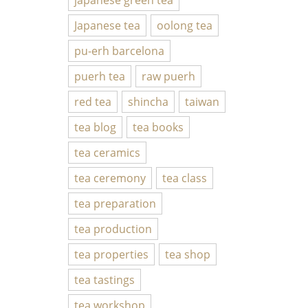
Japanese tea
oolong tea
pu-erh barcelona
puerh tea
raw puerh
red tea
shincha
taiwan
tea blog
tea books
tea ceramics
tea ceremony
tea class
tea preparation
tea production
tea properties
tea shop
tea tastings
tea workshop