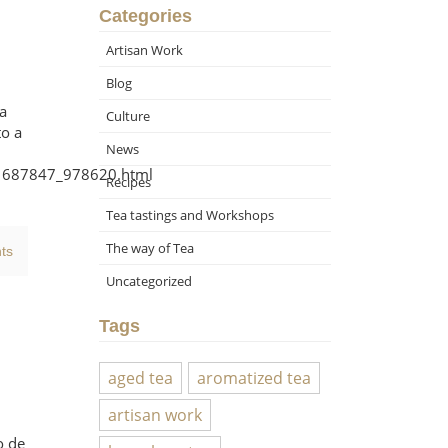
Categories
Artisan Work
Blog
ra
Culture
to a
News
21687847_978620.html
Recipes
Tea tastings and Workshops
The way of Tea
ts
Uncategorized
Tags
aged tea
aromatized tea
artisan work
o de