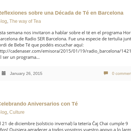
Reflexiones sobre una Década de Té en Barcelona
log
,
The way of Tea
sta semana nos invitaron a hablar sobre el té en el programa Ho
arcelona de Radio SER Barcelona. Fue una especie de tertulia jun
ordi de Bebe Té que podéis escuchar aquí:
ttp://cadenaser.com/emisora/2015/01/19/radio_barcelona/14
l ser un programa…
January 26, 2015
0 commen
Celebrando Aniversarios con Té
log
,
Culture
l 21 de diciembre (solsticio invernal) la tetería Čaj Chai cumple 9
ños! Quisiera agradecer a todos vosotros vuestro apoyo a lo larg