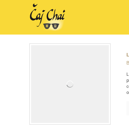
B
L
p
c
o