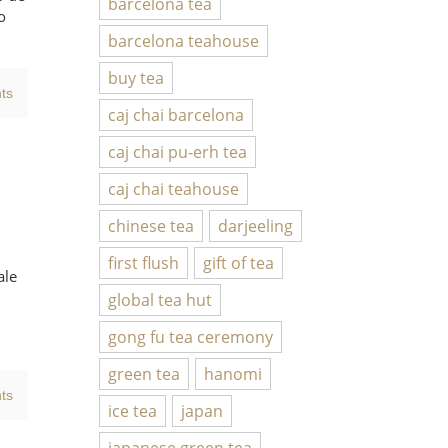
barcelona tea
o
barcelona teahouse
buy tea
ts
caj chai barcelona
caj chai pu-erh tea
caj chai teahouse
chinese tea
darjeeling
first flush
gift of tea
ale
global tea hut
gong fu tea ceremony
green tea
hanomi
ts
ice tea
japan
japanese green tea