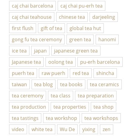
caj chai barcelona
caj chai pu-erh tea
caj chai teahouse
chinese tea
darjeeling
first flush
gift of tea
global tea hut
gong fu tea ceremony
green tea
hanomi
ice tea
japan
japanese green tea
Japanese tea
oolong tea
pu-erh barcelona
puerh tea
raw puerh
red tea
shincha
taiwan
tea blog
tea books
tea ceramics
tea ceremony
tea class
tea preparation
tea production
tea properties
tea shop
tea tastings
tea workshop
tea workshops
video
white tea
Wu De
yixing
zen