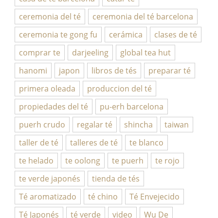
ceremonia del té
ceremonia del té barcelona
ceremonia te gong fu
cerámica
clases de té
comprar te
darjeeling
global tea hut
hanomi
japon
libros de tés
preparar té
primera oleada
produccion del té
propiedades del té
pu-erh barcelona
puerh crudo
regalar té
shincha
taiwan
taller de té
talleres de té
te blanco
te helado
te oolong
te puerh
te rojo
te verde japonés
tienda de tés
Té aromatizado
té chino
Té Envejecido
Té Japonés
té verde
video
Wu De