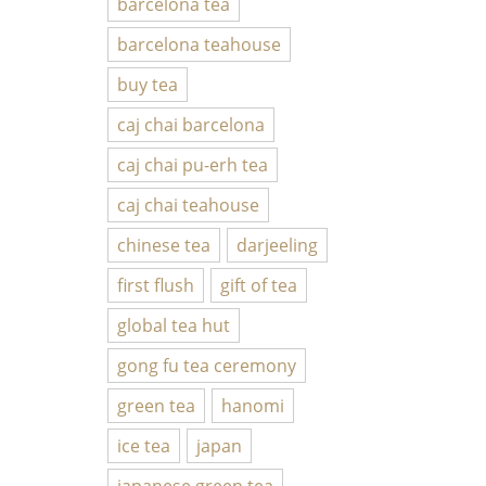
barcelona tea
barcelona teahouse
buy tea
caj chai barcelona
caj chai pu-erh tea
caj chai teahouse
chinese tea
darjeeling
first flush
gift of tea
global tea hut
gong fu tea ceremony
green tea
hanomi
ice tea
japan
japanese green tea