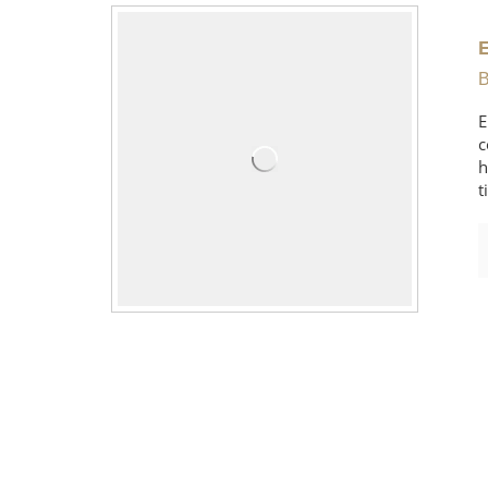
B
E
c
h
t