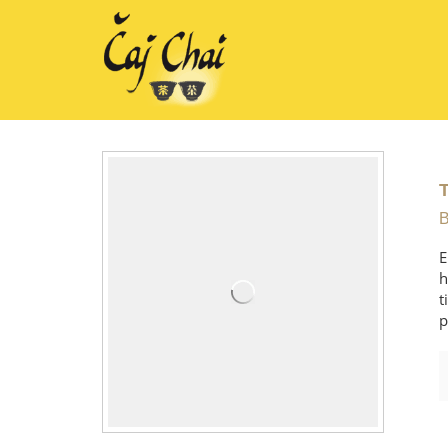
B
E
h
t
p