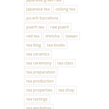
Japanese tea
oolong tea
pu-erh barcelona
puerh tea
raw puerh
red tea
shincha
taiwan
tea blog
tea books
tea ceramics
tea ceremony
tea class
tea preparation
tea production
tea properties
tea shop
tea tastings
tea workshop