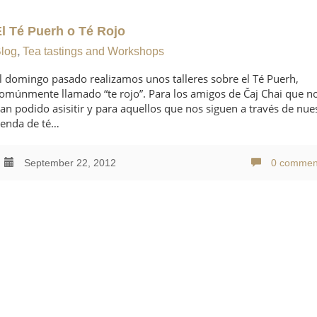
El Té Puerh o Té Rojo
log
,
Tea tastings and Workshops
l domingo pasado realizamos unos talleres sobre el Té Puerh,
omúnmente llamado “te rojo”. Para los amigos de Čaj Chai que n
an podido asisitir y para aquellos que nos siguen a través de nue
ienda de té…
September 22, 2012
0 commen