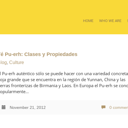
HOME
WHO WE ARE
Té Pu-erh: Clases y Propiedades
log
,
Culture
l Pu-erh auténtico sólo se puede hacer con una variedad concret
oja grande que se encuentra en la región de Yunnan, China y las
ierras fronterizas de Birmania y Laos. En Europa el Pu-erh se con
opularmente…
November 21, 2012
0 commen