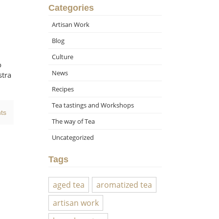
Categories
Artisan Work
Blog
Culture
o
News
stra
Recipes
Tea tastings and Workshops
ts
The way of Tea
Uncategorized
Tags
aged tea
aromatized tea
artisan work