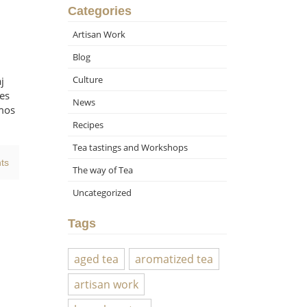
Categories
Artisan Work
Blog
Culture
j
es
News
omos
Recipes
Tea tastings and Workshops
ts
The way of Tea
Uncategorized
Tags
aged tea
aromatized tea
artisan work