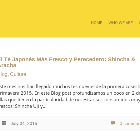
HOME
WHO WE ARE
El Té Japonés Más Fresco y Perecedero: Shincha &
Aracha
log
,
Culture
ste mes nos han llegado muchos tés nuevos de la primera cosec
rimavera 2015. En este Blog post profundizamos un poco en 2 d
llas que tienen la particularidad de necesitar ser consumidos mu
rescos: Shincha Uji y…
July 04, 2015
0 commen