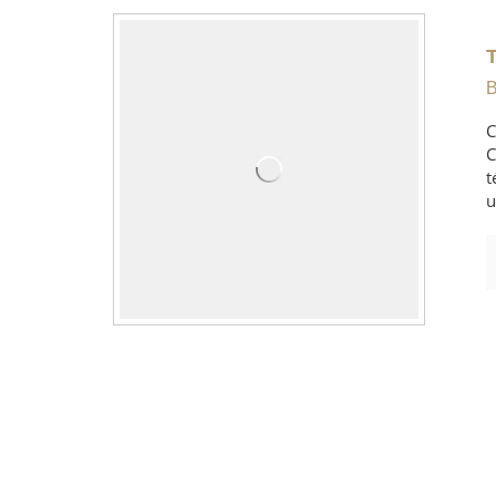
B
C
C
t
u