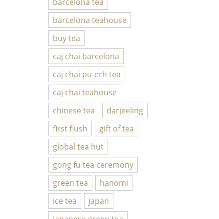
barcelona tea
barcelona teahouse
buy tea
caj chai barcelona
caj chai pu-erh tea
caj chai teahouse
chinese tea
darjeeling
first flush
gift of tea
global tea hut
gong fu tea ceremony
green tea
hanomi
ice tea
japan
japanese green tea