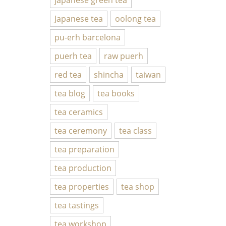
Japanese tea
oolong tea
pu-erh barcelona
puerh tea
raw puerh
red tea
shincha
taiwan
tea blog
tea books
tea ceramics
tea ceremony
tea class
tea preparation
tea production
tea properties
tea shop
tea tastings
tea workshop