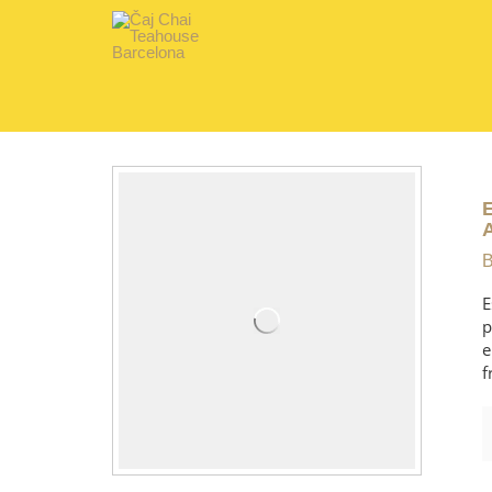
B
E
p
e
f