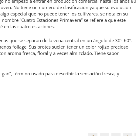
go no empezó a entrar en producción comercial hasta los años 80
s joven. No tiene un número de clasificación ya que su evolución
e algo especial que no puede tener los cultivares, se nota en su
 nombre “Cuatro Estaciones Primavera” se refiere a que este
 en las cuatro estaciones.
enas que se separan de la vena central en un ángulo de 30º-60º.
enos follage. Sus brotes suelen tener un color rojizo precioso
on aroma fresca, floral y a veces almizclado. Tiene sabor
 gan”, término usado para describir la sensación fresca, y