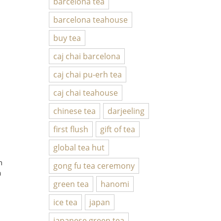
barcelona tea
barcelona teahouse
buy tea
caj chai barcelona
caj chai pu-erh tea
caj chai teahouse
chinese tea
darjeeling
first flush
gift of tea
global tea hut
n
gong fu tea ceremony
a
green tea
hanomi
ice tea
japan
japanese green tea