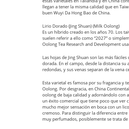
estas varietales en Tailandia y en China con
llegan a tener la misma calidad que en Tai
buen Wuyi Da Hong Bao de China.
Lirio Dorado (Jing Shuan) (Milk Oolong)
Es un híbrido creado en los años 70. Los t
suelen referir a ello como “2027” o simplem
Oolong Tea Research and Development usan p
Las hojas de Jing Shuan son las más fáciles 
dorada. En el campo, desde la distancia su 
redondas, y sus venas separan de la vena ce
Esta varietal es famosa por su fragancia y 
Oolong. Por desgracia, en China Continenta
oolong de baja calidad y adornándolo con ar
un éxito comercial que tiene poco que ver c
mucho mejor sensación en boca con un licor
cremoso. Para distinguir la diferencia entre
muy perfumados, posiblemente se trata de u