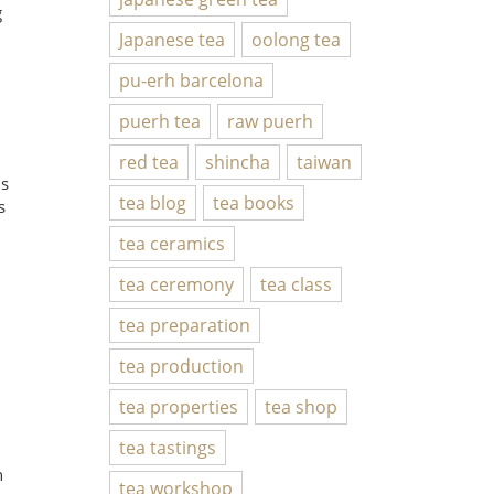
g
Japanese tea
oolong tea
pu-erh barcelona
puerh tea
raw puerh
red tea
shincha
taiwan
us
tea blog
tea books
s
tea ceramics
tea ceremony
tea class
tea preparation
tea production
tea properties
tea shop
tea tastings
n
tea workshop