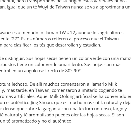
tinental, pero transportados de su origen estas varietales nunca
wan. Igual que un té Wuyi de Taiwan nunca se va a aproximar a un
aiwaneses a menudo lo llaman TW #12,aunque los agricultores
ente “27”. Estos números refieren al proceso que el Taiwan
ara clasificar los tés que desarrollan y estudian.
de distinguir. Sus hojas secas tienen un color verde con una matiz
arbustos tiene un color verde-amarillento. Sus hojas son más
ntral en un angulo casi recto de 80º-90º.
textura lechoso. De allí muchos comenzaron a llamarlo Milk
l y, más tarde, en Taiwan, comenzaron a imitarlo cogiendo té
omas artificiales. Aquel Milk Oolong artificial se ha convertido e
on el auténtico Jing Shuan, que es mucho más sutil, natural y dej
 denso que cubre la garganta con una textura untuoso, largo y
 té natural y té aromatizado puedes oler las hojas secas. Si son
n té aromatizado y no el auténtico.