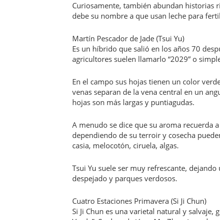
Curiosamente, también abundan historias ri
debe su nombre a que usan leche para fertil
Martín Pescador de Jade (Tsui Yu)
Es un híbrido que salió en los años 70 de
agricultores suelen llamarlo “2029” o simpl
En el campo sus hojas tienen un color verd
venas separan de la vena central en un angu
hojas son más largas y puntiagudas.
A menudo se dice que su aroma recuerda a f
dependiendo de su terroir y cosecha pueden ser
casia, melocotón, ciruela, algas.
Tsui Yu suele ser muy refrescante, dejando 
despejado y parques verdosos.
Cuatro Estaciones Primavera (Si Ji Chun)
Si Ji Chun es una varietal natural y salvaje