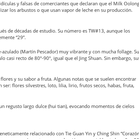
dículas y falsas de comerciantes que declaran que el Milk Oolon
izar los arbustos o que usan vapor de leche en su producción.
spués de décadas de estudio. Su número es TW#13, aunque los
emente “29”.
e-azulado (Martín Pescador) muy vibrante y con mucha follage. S
lo casi recto de 80º-90º, igual que el Jing Shuan. Sin embargo, su
lores y su sabor a fruta. Algunas notas que se suelen encontrar
: flores silvestres, loto, lilia, lirio, frutos secos, habas, fruta,
un regusto largo dulce (hui tian), evocando momentos de cielos
, geneticamente relacionado con Tie Guan Yin y Ching Shin “Corazó