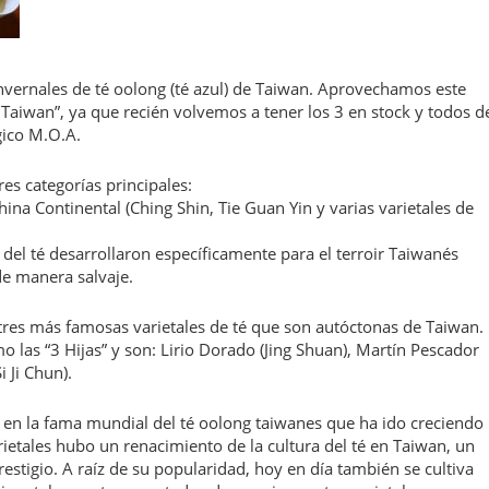
nvernales de té oolong (té azul) de Taiwan. Aprovechamos este
Taiwan”, ya que recién volvemos a tener los 3 en stock y todos d
gico M.O.A.
res categorías principales:
hina Continental (Ching Shin, Tie Guan Yin y varias varietales de
 del té desarrollaron específicamente para el terroir Taiwanés
de manera salvaje.
s tres más famosas varietales de té que son autóctonas de Taiwan.
mo las “3 Hijas” y son: Lirio Dorado (Jing Shuan), Martín Pescador
i Ji Chun).
 en la fama mundial del té oolong taiwanes que ha ido creciendo
rietales hubo un renacimiento de la cultura del té en Taiwan, un
tigio. A raíz de su popularidad, hoy en día también se cultiva