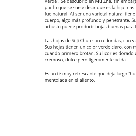
Verde”. Se descubrió en Mu Zha, sin embar
por lo que se suele decir que es la hija má
fue natural. Al ser una varietal natural tien
cuerpo, algo más profundo y penetrante. Su
arbusto puede producir hojas buenas para té
Las hojas de Si Ji Chun son redondas, con v
Sus hojas tienen un color verde claro, con m
cuando primero brotan. Su licor es dorado c
cremoso, dulce pero ligeramente ácida.
Es un té muy refrescante que deja largo “hui
mentolada en el aliento.