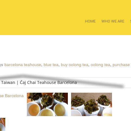
HOME
WHO WE ARE
gs
barcelona teahouse
,
blue tea
,
buy oolong tea
,
oolong tea
,
purchase