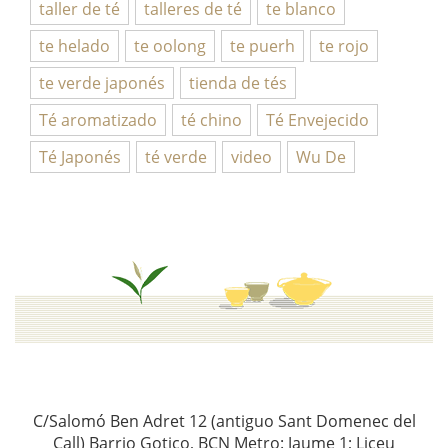
taller de té
talleres de té
te blanco
te helado
te oolong
te puerh
te rojo
te verde japonés
tienda de tés
Té aromatizado
té chino
Té Envejecido
Té Japonés
té verde
video
Wu De
C/Salomó Ben Adret 12 (antiguo Sant Domenec del
Call) Barrio Gotico, BCN Metro: Jaume 1; Liceu