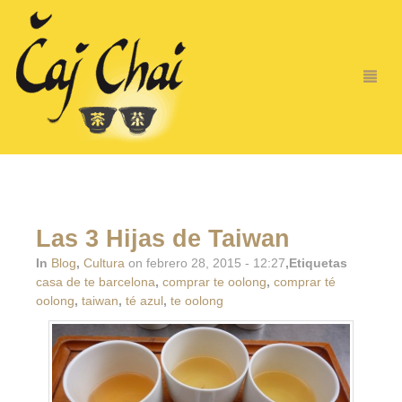
Las 3 Hijas de Taiwan
In
Blog
,
Cultura
on febrero 28, 2015 - 12:27
,Etiquetas
casa de te barcelona
,
comprar te oolong
,
comprar té
oolong
,
taiwan
,
té azul
,
te oolong