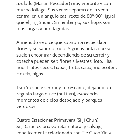
azulado (Martín Pescador) muy vibrante y con
mucha follage. Sus venas separan de la vena
central en un angulo casi recto de 80º-90º, igual
que el Jing Shuan. Sin embargo, sus hojas son
más largas y puntiagudas.
A menudo se dice que su aroma recuerda a
flores y su sabor a fruta. Algunas notas que se
suelen encontrar dependiendo de su terroir y
cosecha pueden ser: flores silvestres, loto, lilia,
lirio, frutos secos, habas, fruta, casia, melocotón,
ciruela, algas.
Tsui Yu suele ser muy refrescante, dejando un
regusto largo dulce (hui tian), evocando
momentos de cielos despejado y parques
verdosos.
Cuatro Estaciones Primavera (Si Ji Chun)
Si Ji Chun es una varietal natural y salvaje,
geneticamente relacionado con Tie Guan Yin y