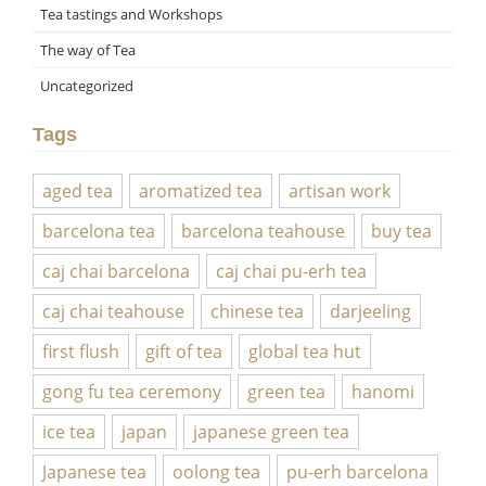
Tea tastings and Workshops
The way of Tea
Uncategorized
Tags
aged tea
aromatized tea
artisan work
barcelona tea
barcelona teahouse
buy tea
caj chai barcelona
caj chai pu-erh tea
caj chai teahouse
chinese tea
darjeeling
first flush
gift of tea
global tea hut
gong fu tea ceremony
green tea
hanomi
ice tea
japan
japanese green tea
Japanese tea
oolong tea
pu-erh barcelona