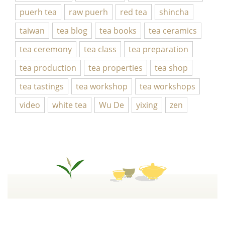
puerh tea
raw puerh
red tea
shincha
taiwan
tea blog
tea books
tea ceramics
tea ceremony
tea class
tea preparation
tea production
tea properties
tea shop
tea tastings
tea workshop
tea workshops
video
white tea
Wu De
yixing
zen