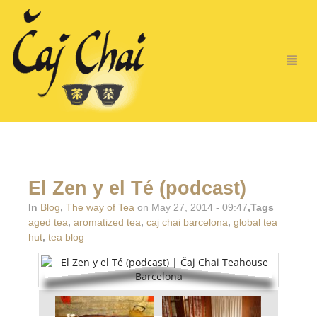
El Zen y el Té (podcast)
In
Blog
,
The way of Tea
on May 27, 2014 - 09:47
,Tags
aged tea
,
aromatized tea
,
caj chai barcelona
,
global tea
hut
,
tea blog