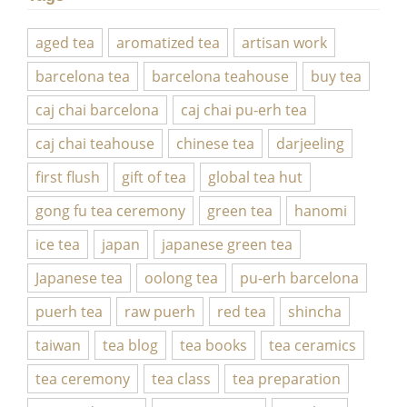
aged tea
aromatized tea
artisan work
barcelona tea
barcelona teahouse
buy tea
caj chai barcelona
caj chai pu-erh tea
caj chai teahouse
chinese tea
darjeeling
first flush
gift of tea
global tea hut
gong fu tea ceremony
green tea
hanomi
ice tea
japan
japanese green tea
Japanese tea
oolong tea
pu-erh barcelona
puerh tea
raw puerh
red tea
shincha
taiwan
tea blog
tea books
tea ceramics
tea ceremony
tea class
tea preparation