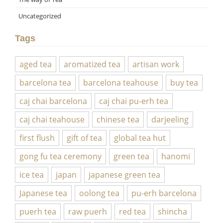
Uncategorized
Tags
aged tea
aromatized tea
artisan work
barcelona tea
barcelona teahouse
buy tea
caj chai barcelona
caj chai pu-erh tea
caj chai teahouse
chinese tea
darjeeling
first flush
gift of tea
global tea hut
gong fu tea ceremony
green tea
hanomi
ice tea
japan
japanese green tea
Japanese tea
oolong tea
pu-erh barcelona
puerh tea
raw puerh
red tea
shincha