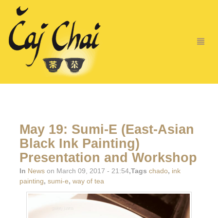
May 19: Sumi-E (East-Asian
Black Ink Painting)
Presentation and Workshop
In
News
on March 09, 2017 - 21:54
,Tags
chado
,
ink
painting
,
sumi-e
,
way of tea