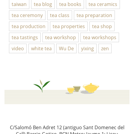
taiwan
tea blog
tea books
tea ceramics
tea ceremony
tea class
tea preparation
tea production
tea properties
tea shop
tea tastings
tea workshop
tea workshops
video
white tea
Wu De
yixing
zen
C/Salomó Ben Adret 12 (antiguo Sant Domenec del
Call) Barrio Gotico, BCN Metro: Jaume 1; Liceu