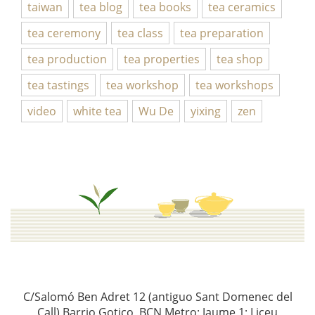
taiwan
tea blog
tea books
tea ceramics
tea ceremony
tea class
tea preparation
tea production
tea properties
tea shop
tea tastings
tea workshop
tea workshops
video
white tea
Wu De
yixing
zen
C/Salomó Ben Adret 12 (antiguo Sant Domenec del
Call) Barrio Gotico, BCN Metro: Jaume 1; Liceu