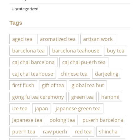
Uncategorized
Tags
aged tea
aromatized tea
artisan work
barcelona tea
barcelona teahouse
buy tea
caj chai barcelona
caj chai pu-erh tea
caj chai teahouse
chinese tea
darjeeling
first flush
gift of tea
global tea hut
gong fu tea ceremony
green tea
hanomi
ice tea
japan
japanese green tea
Japanese tea
oolong tea
pu-erh barcelona
puerh tea
raw puerh
red tea
shincha