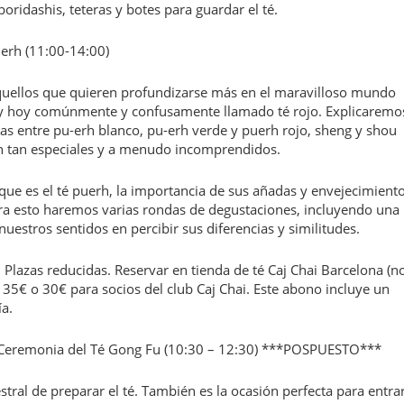
oridashis, teteras y botes para guardar el té.
erh (11:00-14:00)
a aquellos que quieren profundizarse más en el maravilloso mundo
a, y hoy comúnmente y confusamente llamado té rojo. Explicaremo
ias entre pu-erh blanco, pu-erh verde y puerh rojo, sheng y shou
son tan especiales y a menudo incomprendidos.
 que es el té puerh, la importancia de sus añadas y envejecimiento
Para esto haremos varias rondas de degustaciones, incluyendo una
uestros sentidos en percibir sus diferencias y similitudes.
Plazas reducidas. Reservar en tienda de té Caj Chai Barcelona (n
35€ o 30€ para socios del club Caj Chai. Este abono incluye un
a.
la Ceremonia del Té Gong Fu (10:30 – 12:30) ***POSPUESTO***
tral de preparar el té. También es la ocasión perfecta para entra