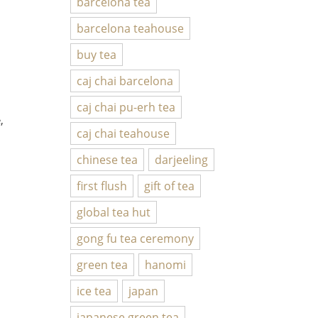
barcelona tea
barcelona teahouse
buy tea
caj chai barcelona
caj chai pu-erh tea
,
caj chai teahouse
chinese tea
darjeeling
first flush
gift of tea
global tea hut
gong fu tea ceremony
green tea
hanomi
ice tea
japan
japanese green tea