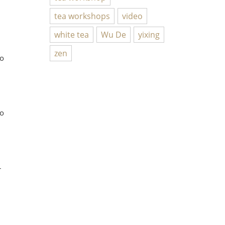
tea workshops
video
white tea
Wu De
yixing
zen
lo
no
r