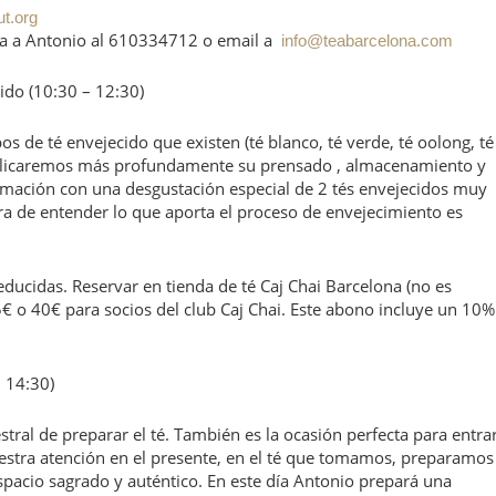
t.org
acta a Antonio al 610334712 o email a
info@teabarcelona.com
ido (10:30 – 12:30)
pos de té envejecido que existen (té blanco, té verde, té oolong, té
xplicaremos más profundamente su prensado , almacenamiento y
ación con una desgustación especial de 2 tés envejecidos muy
a de entender lo que aporta el proceso de envejecimiento es
ducidas. Reservar en tienda de té Caj Chai Barcelona (no es
€ o 40€ para socios del club Caj Chai. Este abono incluye un 10%
 14:30)
tral de preparar el té. También es la ocasión perfecta para entra
estra atención en el presente, en el té que tomamos, preparamos
spacio sagrado y auténtico. En este día Antonio prepará una