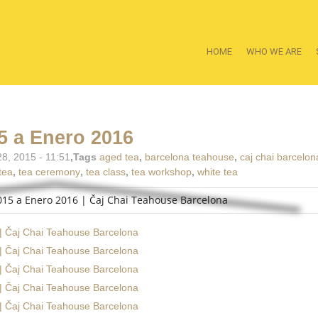
HOME
WHO WE ARE
5 a Enero 2016
8, 2015 - 11:51
,Tags
aged tea
,
barcelona teahouse
,
caj chai barcelon
tea
,
tea ceremony
,
tea class
,
tea workshop
,
white tea