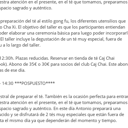
estra atención en el presente, en el té que tomamos, preparamos
spacio sagrado y auténtico.
preparación del té al estilo gong fu, los diferentes utensilios que
 Cha Xi. El objetivo del taller es que los participantes entiendan
poder elaborar una ceremonia básica para luego poder incorporar
El taller incluye la degustación de un té muy especial, fuera de
 a lo largo del taller.
:30h. Plazas reducidas. Reservar en tienda de té Caj Chai
ook). Abono de 35€ o 30€ para socios del club Caj Chai. Este abo
s de ese día.
 – 14:30 ***POSPUESTO****
tral de preparar el té. También es la ocasión perfecta para entra
estra atención en el presente, en el té que tomamos, preparamos
spacio sagrado y auténtico. En este día Antonio preparará una
ido y se disfrutará de 2 tés muy especiales que están fuera de
hasta el mismo día ya que dependerán del momento y tiempo.