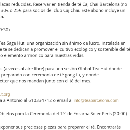
azas reducidas. Reservar en tienda de té Caj Chai Barcelona (no
30€ o 25€ para socios del club Caj Chai. Este abono incluye un
a.
9:30)
Tea Sage Hut, una organización sin ánimo de lucro, instalada en
 té se dedican a promover el cultivo ecológico y sostenible del té
o elemento armónico para nuestras vidas.
i (a veces al aire libre) para una sesión Global Tea Hut donde
 preparado con ceremonia de té gong fu, y donde
etter que nos mandan junto con el té del mes.
t.org
cta a Antonio al 610334712 o email al
info@teabarcelona.com
bjetos para la Ceremonia del Té” de Encarna Soler Peris (20:00)
exponer sus preciosas piezas para preparar el té. Encontrarás