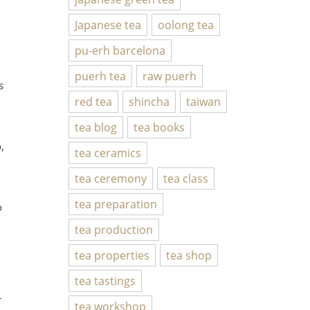
Japanese tea
oolong tea
pu-erh barcelona
puerh tea
raw puerh
s
red tea
shincha
taiwan
tea blog
tea books
,
tea ceramics
tea ceremony
tea class
tea preparation
o
tea production
tea properties
tea shop
tea tastings
r
tea workshop