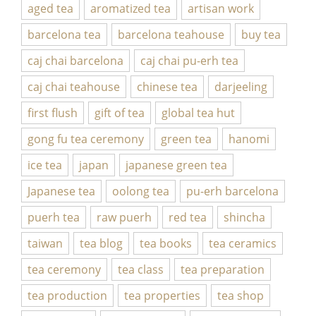
aged tea
aromatized tea
artisan work
barcelona tea
barcelona teahouse
buy tea
caj chai barcelona
caj chai pu-erh tea
caj chai teahouse
chinese tea
darjeeling
first flush
gift of tea
global tea hut
gong fu tea ceremony
green tea
hanomi
ice tea
japan
japanese green tea
Japanese tea
oolong tea
pu-erh barcelona
puerh tea
raw puerh
red tea
shincha
taiwan
tea blog
tea books
tea ceramics
tea ceremony
tea class
tea preparation
tea production
tea properties
tea shop