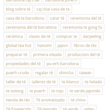
barcelona caj chai
barcelona pu-erh
blog sobre té
caj chai casa de te
casa de te barcelona
catar té
ceremonia del té
ceremonia del té barcelona
ceremonia te gong fu
cerámica
clases de té
comprar te
darjeeling
global tea hut
hanomi
japon
libros de tés
preparar té
primera oleada
produccion del té
propiedades del té
pu-erh barcelona
puerh crudo
regalar té
shincha
taiwan
taller de té
talleres de té
te blanco
te helado
te oolong
te puerh
te rojo
te verde japonés
tienda de tés
Té aromatizado
té chino
Té Envejecido
Té Japonés
té verde
video