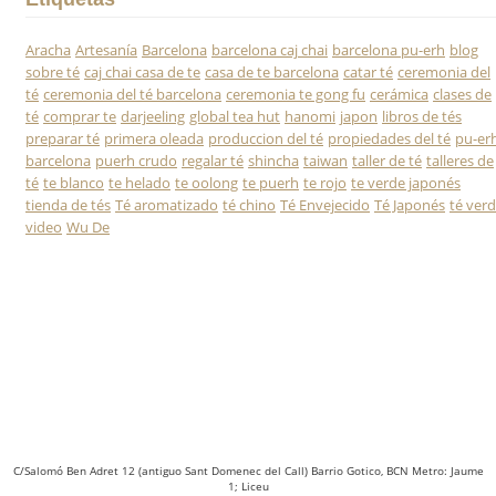
Aracha
Artesanía
Barcelona
barcelona caj chai
barcelona pu-erh
blog
sobre té
caj chai casa de te
casa de te barcelona
catar té
ceremonia del
té
ceremonia del té barcelona
ceremonia te gong fu
cerámica
clases de
té
comprar te
darjeeling
global tea hut
hanomi
japon
libros de tés
preparar té
primera oleada
produccion del té
propiedades del té
pu-er
barcelona
puerh crudo
regalar té
shincha
taiwan
taller de té
talleres de
té
te blanco
te helado
te oolong
te puerh
te rojo
te verde japonés
tienda de tés
Té aromatizado
té chino
Té Envejecido
Té Japonés
té ver
video
Wu De
C/Salomó Ben Adret 12 (antiguo Sant Domenec del Call) Barrio Gotico, BCN Metro: Jaume
1; Liceu