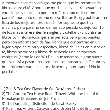
A menudo clientes y amigos me piden que les recomienda
libros sobre el té. Ahora que muchos de vosotros estaréis de
vacaciones y tenéis un poquito más tiempo de leer, me
pareció momento oportuno de escribir un Blog y publicar una
lista de los mejores libros de té. Por supuesto que hay
muchas, pero para no ser demasiado pesado os dejo con 15
de los más interesantes (en inglés y castellano) Encontraras
libros con información general perfecta para principiantes
pero con información de fiar, libros que concentran en un
lugar o tipo de té muy específico, libros de viajes en busca de
té, libros históricos y libros de té desde una perspectiva
espiritual (como los de Wu De… que tenemos la gran suerte
que vendrá a pasar unas semanas con nosotros en Octubre y
impartiremos varios talleres de té muy interesantes! No lo
perdáis!).
1) Zen & Tea One Flavor de Wu De (Aaron Fisher)
2) The Ancient Tea Horse Road: Travels With the Last of the
Himalayan Muleteers de Jeff Fuchs
3) The Darjeeling Distinction de Sarah Besky
4) Puer Tea: Ancient Caravans and Urban Chic de Jinghong