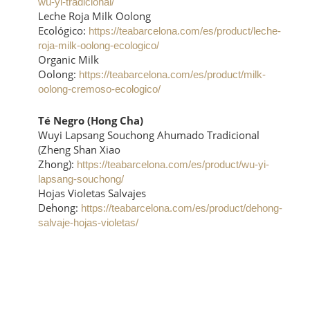
wu-yi-tradicional/
Leche Roja Milk Oolong
Ecológico:
https://teabarcelona.com/es/product/leche-
roja-milk-oolong-ecologico/
Organic Milk
Oolong:
https://teabarcelona.com/es/product/milk-
oolong-cremoso-ecologico/
Té Negro (Hong Cha)
Wuyi Lapsang Souchong Ahumado Tradicional
(Zheng Shan Xiao
Zhong):
https://teabarcelona.com/es/product/wu-yi-
lapsang-souchong/
Hojas Violetas Salvajes
Dehong:
https://teabarcelona.com/es/product/dehong-
salvaje-hojas-violetas/