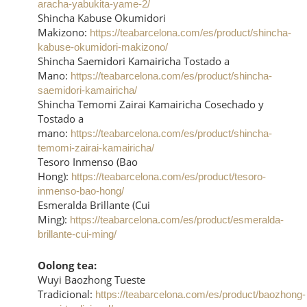
aracha-yabukita-yame-2/
Shincha Kabuse Okumidori
Makizono:
https://teabarcelona.com/es/product/shincha-
kabuse-okumidori-makizono/
Shincha Saemidori Kamairicha Tostado a
Mano:
https://teabarcelona.com/es/product/shincha-
saemidori-kamairicha/
Shincha Temomi Zairai Kamairicha Cosechado y
Tostado a
mano:
https://teabarcelona.com/es/product/shincha-
temomi-zairai-kamairicha/
Tesoro Inmenso (Bao
Hong):
https://teabarcelona.com/es/product/tesoro-
inmenso-bao-hong/
Esmeralda Brillante (Cui
Ming):
https://teabarcelona.com/es/product/esmeralda-
brillante-cui-ming/
Oolong tea:
Wuyi Baozhong Tueste
Tradicional:
https://teabarcelona.com/es/product/baozhong-