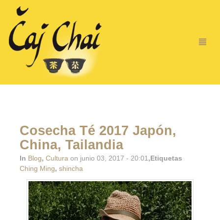
Cosecha Té 2017 Japón,
China, Tailandia
In
Blog
,
Cultura
on junio 03, 2017 - 20:01
,Etiquetas
Ching Ming
,
shincha