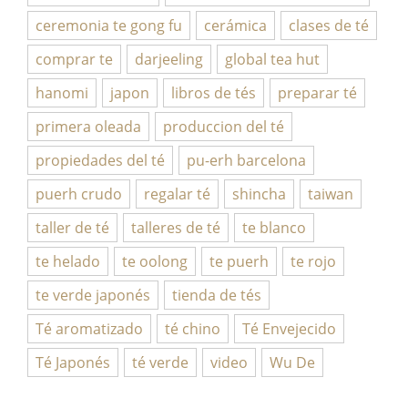
ceremonia te gong fu
cerámica
clases de té
comprar te
darjeeling
global tea hut
hanomi
japon
libros de tés
preparar té
primera oleada
produccion del té
propiedades del té
pu-erh barcelona
puerh crudo
regalar té
shincha
taiwan
taller de té
talleres de té
te blanco
te helado
te oolong
te puerh
te rojo
te verde japonés
tienda de tés
Té aromatizado
té chino
Té Envejecido
Té Japonés
té verde
video
Wu De