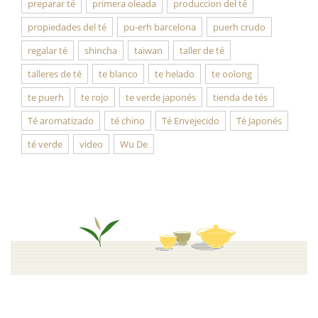
preparar té
primera oleada
produccion del té
propiedades del té
pu-erh barcelona
puerh crudo
regalar té
shincha
taiwan
taller de té
talleres de té
te blanco
te helado
te oolong
te puerh
te rojo
te verde japonés
tienda de tés
Té aromatizado
té chino
Té Envejecido
Té Japonés
té verde
video
Wu De