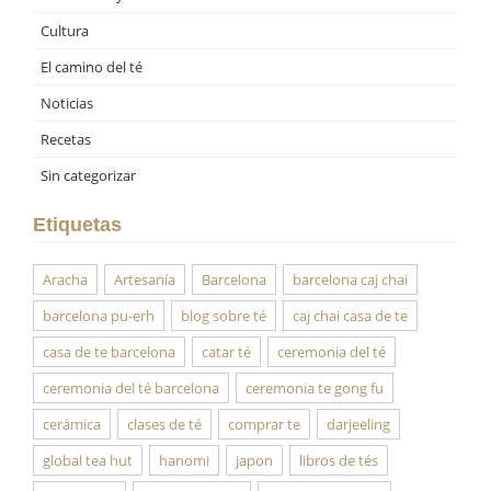
Cultura
El camino del té
Noticias
Recetas
Sin categorizar
Etiquetas
Aracha
Artesanía
Barcelona
barcelona caj chai
barcelona pu-erh
blog sobre té
caj chai casa de te
casa de te barcelona
catar té
ceremonia del té
ceremonia del té barcelona
ceremonia te gong fu
cerámica
clases de té
comprar te
darjeeling
global tea hut
hanomi
japon
libros de tés