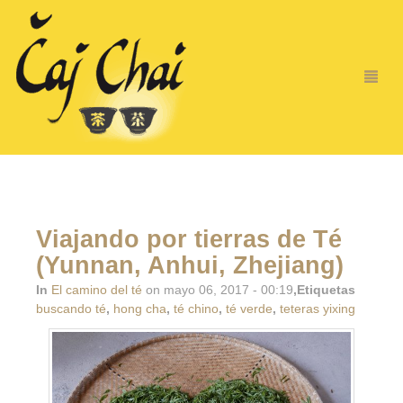
Viajando por tierras de Té
(Yunnan, Anhui, Zhejiang)
In
El camino del té
on mayo 06, 2017 - 00:19
,Etiquetas
buscando té
,
hong cha
,
té chino
,
té verde
,
teteras yixing