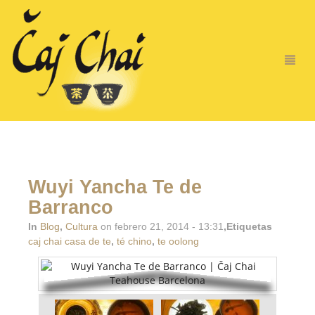
Wuyi Yancha Te de
Barranco
In
Blog
,
Cultura
on febrero 21, 2014 - 13:31
,Etiquetas
caj chai casa de te
,
té chino
,
te oolong