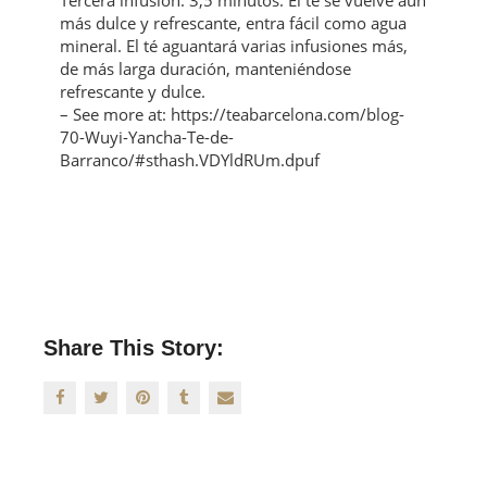
Tercera infusión: 3,5 minutos. El té se vuelve aún
más dulce y refrescante, entra fácil como agua
mineral. El té aguantará varias infusiones más,
de más larga duración, manteniéndose
refrescante y dulce.
– See more at: https://teabarcelona.com/blog-
70-Wuyi-Yancha-Te-de-
Barranco/#sthash.VDYldRUm.dpuf
Share This Story: