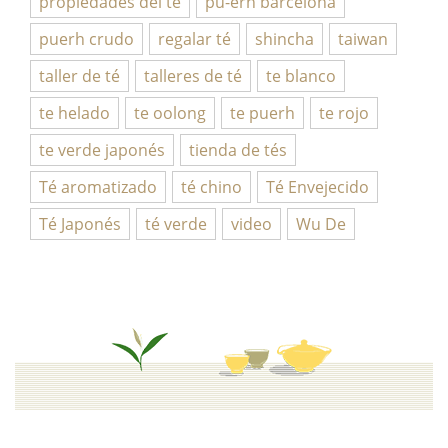
propiedades del té
pu-erh barcelona
puerh crudo
regalar té
shincha
taiwan
taller de té
talleres de té
te blanco
te helado
te oolong
te puerh
te rojo
te verde japonés
tienda de tés
Té aromatizado
té chino
Té Envejecido
Té Japonés
té verde
video
Wu De