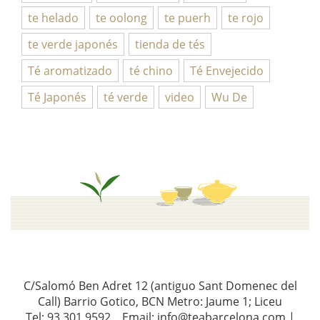
te helado
te oolong
te puerh
te rojo
te verde japonés
tienda de tés
Té aromatizado
té chino
Té Envejecido
Té Japonés
té verde
video
Wu De
C/Salomó Ben Adret 12 (antiguo Sant Domenec del
Call) Barrio Gotico, BCN Metro: Jaume 1; Liceu
Tel: 93 301 9592 Email: info@teabarcelona.com |