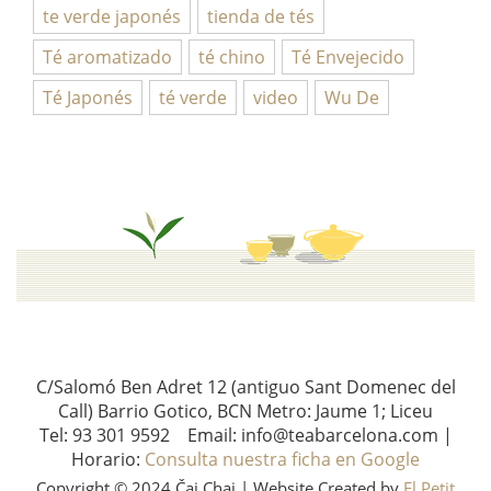
te verde japonés
tienda de tés
Té aromatizado
té chino
Té Envejecido
Té Japonés
té verde
video
Wu De
C/Salomó Ben Adret 12 (antiguo Sant Domenec del
Call) Barrio Gotico, BCN Metro: Jaume 1; Liceu
Tel: 93 301 9592 Email: info@teabarcelona.com |
Horario:
Consulta nuestra ficha en Google
Copyright © 2024 Čaj Chai | Website Created by
El Petit