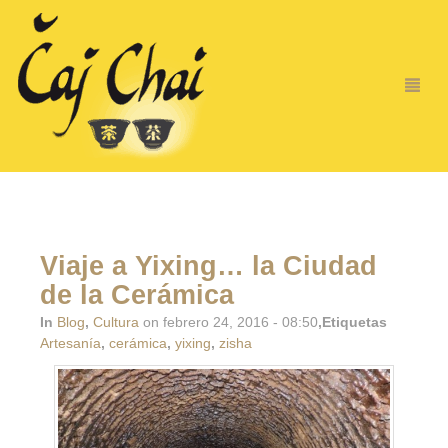
Viaje a Yixing… la Ciudad
de la Cerámica
In
Blog
,
Cultura
on febrero 24, 2016 - 08:50
,Etiquetas
Artesanía
,
cerámica
,
yixing
,
zisha