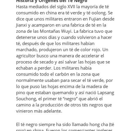
Historia y Origenes del Té Negro
Hasta mediados del siglo XVII la mayoría de té
consumido en china era té verde y té oolong. Se
dice que unos militares entraron en Fujian desde
Jianxi y acamparon en una fabrica de té en la
zona de las Montañas Wuyi. La fabrica tuvo que
detenerse unos días y cuando volvieron a hacer
té, después de que los militares habían
marchado, produjeron un té de color rojo. Un
agricultor busco una manera de accelerar el
proceso de secado y así salvar las hojas que se
echaban a perder. Los militares había
consumido todo el carbón en la zona que
normalmente usaban para secar el té verde, por
lo que puso las hojas encima de la madera de
pino que estaban quemando y así nació Lapsang
Souchong, el primer té “negro” que abrió el
camino a la producción de otros tés negros que
vinieron más adelante.
El té negro siempre ha sido llamado hong cha (té
rojo) en china. Fueron los comerciantes ingleses