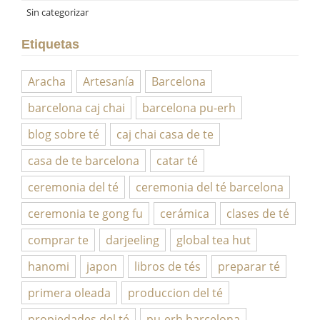
Sin categorizar
Etiquetas
Aracha
Artesanía
Barcelona
barcelona caj chai
barcelona pu-erh
blog sobre té
caj chai casa de te
casa de te barcelona
catar té
ceremonia del té
ceremonia del té barcelona
ceremonia te gong fu
cerámica
clases de té
comprar te
darjeeling
global tea hut
hanomi
japon
libros de tés
preparar té
primera oleada
produccion del té
propiedades del té
pu-erh barcelona