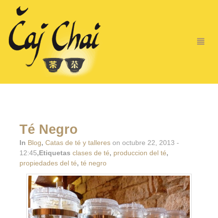
Té Negro
In
Blog
,
Catas de té y talleres
on octubre 22, 2013 -
12:45
,Etiquetas
clases de té
,
produccion del té
,
propiedades del té
,
té negro