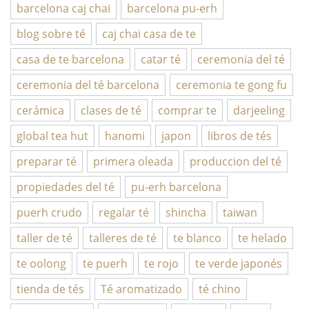
barcelona caj chai
barcelona pu-erh
blog sobre té
caj chai casa de te
casa de te barcelona
catar té
ceremonia del té
ceremonia del té barcelona
ceremonia te gong fu
cerámica
clases de té
comprar te
darjeeling
global tea hut
hanomi
japon
libros de tés
preparar té
primera oleada
produccion del té
propiedades del té
pu-erh barcelona
puerh crudo
regalar té
shincha
taiwan
taller de té
talleres de té
te blanco
te helado
te oolong
te puerh
te rojo
te verde japonés
tienda de tés
Té aromatizado
té chino