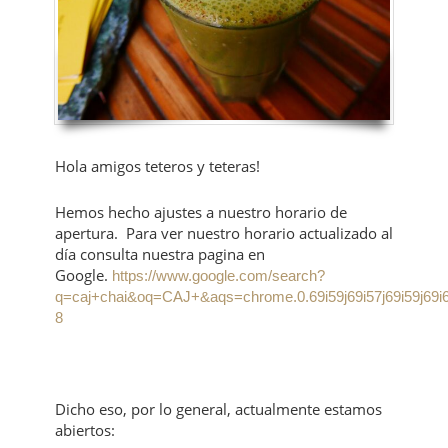
Hola amigos teteros y teteras!
Hemos hecho ajustes a nuestro horario de
apertura. Para ver nuestro horario actualizado al
día consulta nuestra pagina en
Google.
https://www.google.com/search?
q=caj+chai&oq=CAJ+&aqs=chrome.0.69i59j69i57j69i59j69i
8
Dicho eso, por lo general, actualmente estamos
abiertos: