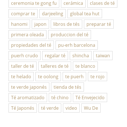
ceremonia te gong fu
cerámica
clases de té
comprar te
darjeeling
global tea hut
hanomi
japon
libros de tés
preparar té
primera oleada
produccion del té
propiedades del té
pu-erh barcelona
puerh crudo
regalar té
shincha
taiwan
taller de té
talleres de té
te blanco
te helado
te oolong
te puerh
te rojo
te verde japonés
tienda de tés
Té aromatizado
té chino
Té Envejecido
Té Japonés
té verde
video
Wu De