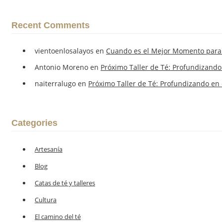
Recent Comments
vientoenlosalayos
en
Cuando es el Mejor Momento para 
Antonio Moreno
en
Próximo Taller de Té: Profundizando
naiterralugo
en
Próximo Taller de Té: Profundizando en 
Categories
Artesanía
Blog
Catas de té y talleres
Cultura
El camino del té