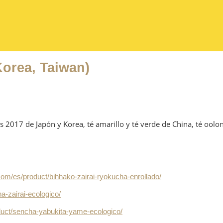
Korea, Taiwan)
 2017 de Japón y Korea, té amarillo y té verde de China, té oolo
com/es/product/bihhako-zairai-ryokucha-enrollado/
a-zairai-ecologico/
duct/sencha-yabukita-yame-ecologico/