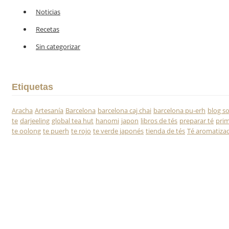
Noticias
Recetas
Sin categorizar
Etiquetas
Aracha
Artesanía
Barcelona
barcelona caj chai
barcelona pu-erh
blog so
te
darjeeling
global tea hut
hanomi
japon
libros de tés
preparar té
prim
te oolong
te puerh
te rojo
te verde japonés
tienda de tés
Té aromatiza