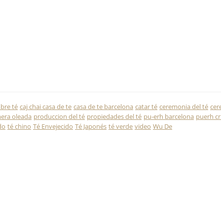
bre té
caj chai casa de te
casa de te barcelona
catar té
ceremonia del té
cer
era oleada
produccion del té
propiedades del té
pu-erh barcelona
puerh c
do
té chino
Té Envejecido
Té Japonés
té verde
video
Wu De