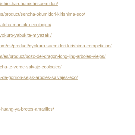
t/shincha-chumishi-saemidori/
es/product/sencha-okumidori-kirishima-eco/
matcha-mantoku-ecologico/
gyokuro-yabukita-miyazaki/
com/es/product/gyokuro-saemidori-kirishima-competicion/
m/es/product/pozo-del-dragon-long-jing-arboles-viejos/
cha-te-verde-salvaje-ecologico/
-de-gorrion-sejak-arboles-salvajes-eco/
-huang-ya-brotes-amarillos/