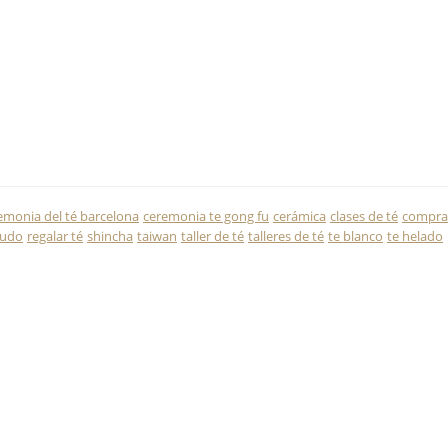
emonia del té barcelona
ceremonia te gong fu
cerámica
clases de té
compra
rudo
regalar té
shincha
taiwan
taller de té
talleres de té
te blanco
te helado