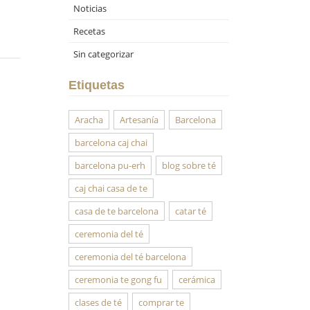
Noticias
Recetas
Sin categorizar
Etiquetas
Aracha
Artesanía
Barcelona
barcelona caj chai
barcelona pu-erh
blog sobre té
caj chai casa de te
casa de te barcelona
catar té
ceremonia del té
ceremonia del té barcelona
ceremonia te gong fu
cerámica
clases de té
comprar te