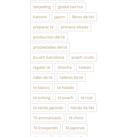
darjeeling
global tea hut
hanomi
japon
libros de tés
preparar té
primera oleada
produccion del té
propiedades del té
pu-erh barcelona
puerh crudo
regalar té
shincha
taiwan
taller de té
talleres de té
te blanco
te helado
te oolong
te puerh
te rojo
te verde japonés
tienda de tés
Té aromatizado
té chino
Té Envejecido
Té Japonés