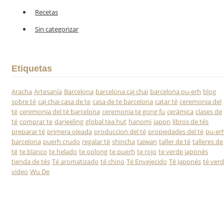
Recetas
Sin categorizar
Etiquetas
Aracha
Artesanía
Barcelona
barcelona caj chai
barcelona pu-erh
blog
sobre té
caj chai casa de te
casa de te barcelona
catar té
ceremonia del
té
ceremonia del té barcelona
ceremonia te gong fu
cerámica
clases de
té
comprar te
darjeeling
global tea hut
hanomi
japon
libros de tés
preparar té
primera oleada
produccion del té
propiedades del té
pu-er
barcelona
puerh crudo
regalar té
shincha
taiwan
taller de té
talleres de
té
te blanco
te helado
te oolong
te puerh
te rojo
te verde japonés
tienda de tés
Té aromatizado
té chino
Té Envejecido
Té Japonés
té ver
video
Wu De