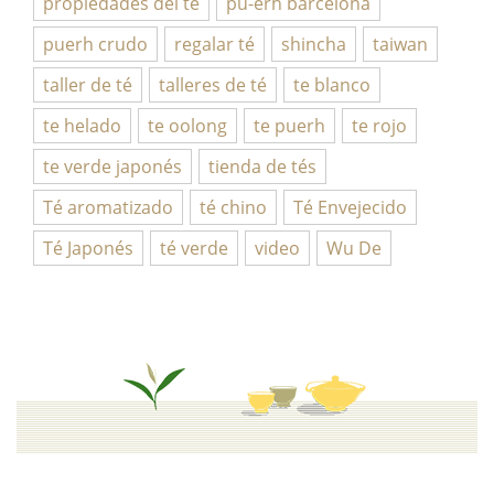
propiedades del té
pu-erh barcelona
puerh crudo
regalar té
shincha
taiwan
taller de té
talleres de té
te blanco
te helado
te oolong
te puerh
te rojo
te verde japonés
tienda de tés
Té aromatizado
té chino
Té Envejecido
Té Japonés
té verde
video
Wu De