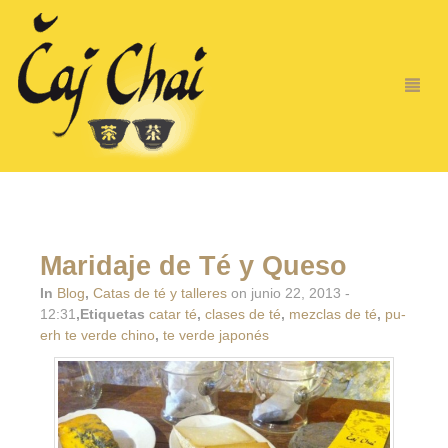
Maridaje de Té y Queso
In
Blog
,
Catas de té y talleres
on junio 22, 2013 -
12:31
,Etiquetas
catar té
,
clases de té
,
mezclas de té
,
pu-
erh te verde chino
,
te verde japonés