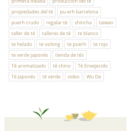
primera oleada
produccion del té
propiedades del té
pu-erh barcelona
puerh crudo
regalar té
shincha
taiwan
taller de té
talleres de té
te blanco
te helado
te oolong
te puerh
te rojo
te verde japonés
tienda de tés
Té aromatizado
té chino
Té Envejecido
Té Japonés
té verde
video
Wu De