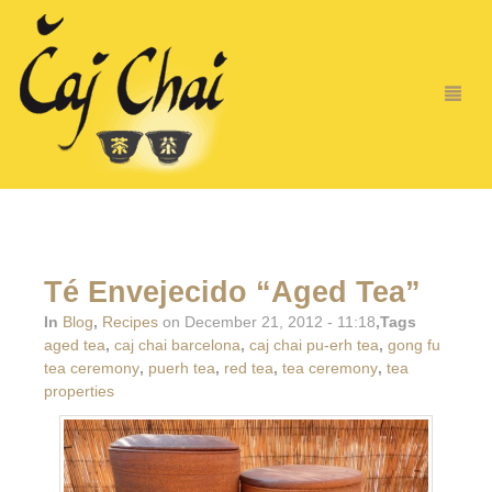
Té Envejecido “Aged Tea”
In
Blog
,
Recipes
on December 21, 2012 - 11:18
,Tags
aged tea
,
caj chai barcelona
,
caj chai pu-erh tea
,
gong fu
tea ceremony
,
puerh tea
,
red tea
,
tea ceremony
,
tea
properties