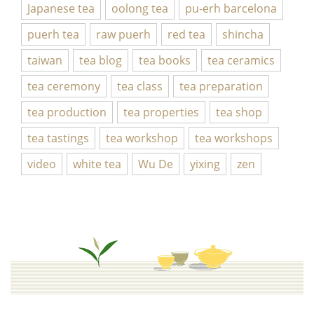
Japanese tea
oolong tea
pu-erh barcelona
puerh tea
raw puerh
red tea
shincha
taiwan
tea blog
tea books
tea ceramics
tea ceremony
tea class
tea preparation
tea production
tea properties
tea shop
tea tastings
tea workshop
tea workshops
video
white tea
Wu De
yixing
zen