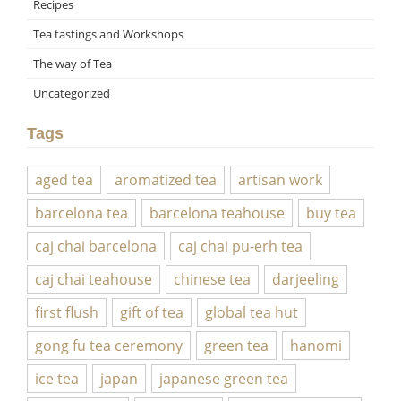
Recipes
Tea tastings and Workshops
The way of Tea
Uncategorized
Tags
aged tea
aromatized tea
artisan work
barcelona tea
barcelona teahouse
buy tea
caj chai barcelona
caj chai pu-erh tea
caj chai teahouse
chinese tea
darjeeling
first flush
gift of tea
global tea hut
gong fu tea ceremony
green tea
hanomi
ice tea
japan
japanese green tea