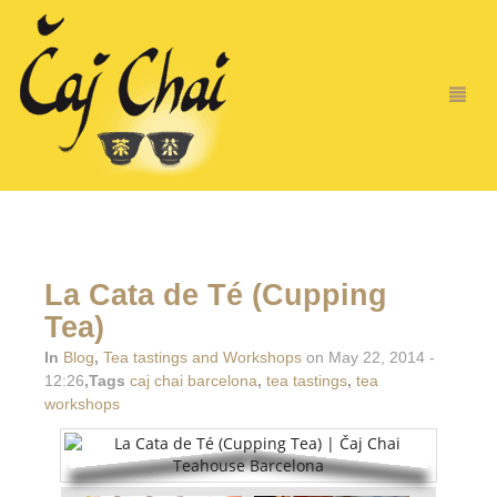
La Cata de Té (Cupping
Tea)
In
Blog
,
Tea tastings and Workshops
on May 22, 2014 -
12:26
,Tags
caj chai barcelona
,
tea tastings
,
tea
workshops