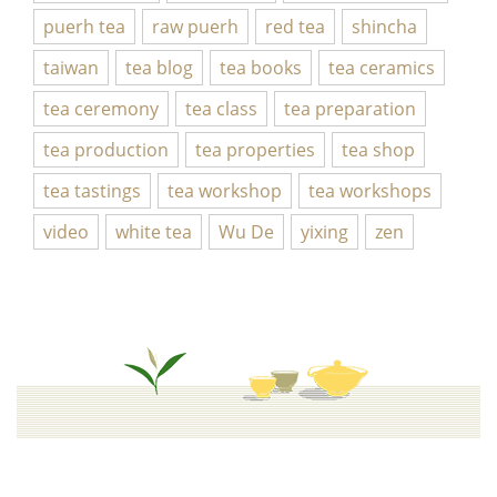
puerh tea
raw puerh
red tea
shincha
taiwan
tea blog
tea books
tea ceramics
tea ceremony
tea class
tea preparation
tea production
tea properties
tea shop
tea tastings
tea workshop
tea workshops
video
white tea
Wu De
yixing
zen