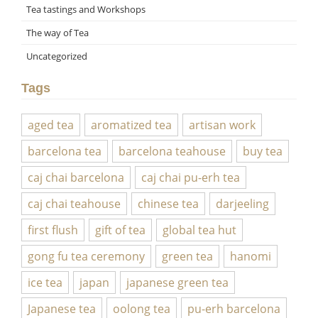
Tea tastings and Workshops
The way of Tea
Uncategorized
Tags
aged tea
aromatized tea
artisan work
barcelona tea
barcelona teahouse
buy tea
caj chai barcelona
caj chai pu-erh tea
caj chai teahouse
chinese tea
darjeeling
first flush
gift of tea
global tea hut
gong fu tea ceremony
green tea
hanomi
ice tea
japan
japanese green tea
Japanese tea
oolong tea
pu-erh barcelona