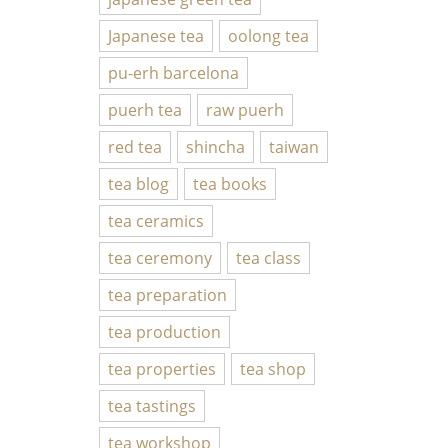
Japanese tea
oolong tea
pu-erh barcelona
puerh tea
raw puerh
red tea
shincha
taiwan
tea blog
tea books
tea ceramics
tea ceremony
tea class
tea preparation
tea production
tea properties
tea shop
tea tastings
tea workshop