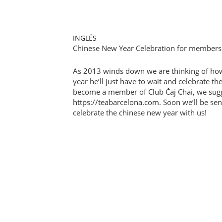
INGLÉS
Chinese New Year Celebration for members 
As 2013 winds down we are thinking of how t
year he’ll just have to wait and celebrate th
become a member of Club Čaj Chai, we sugge
https://teabarcelona.com. Soon we’ll be sen
celebrate the chinese new year with us!