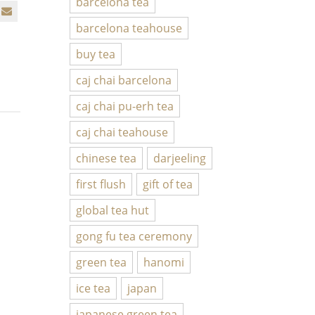
barcelona tea
barcelona teahouse
buy tea
caj chai barcelona
caj chai pu-erh tea
caj chai teahouse
chinese tea
darjeeling
first flush
gift of tea
global tea hut
gong fu tea ceremony
green tea
hanomi
ice tea
japan
japanese green tea