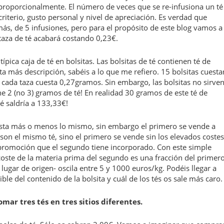
 proporcionalmente. El número de veces que se re-infusiona un té
iterio, gusto personal y nivel de apreciación. Es verdad que
s, de 5 infusiones, pero para el propósito de este blog vamos a
 taza de té acabará costando 0,23€.
ica caja de té en bolsitas. Las bolsitas de té contienen té de
ta más descripción, sabéis a lo que me refiero. 15 bolsitas cuesta
ada taza cuesta 0,27gramos. Sin embargo, las bolsitas no sirve
e 2 (no 3) gramos de té! En realidad 30 gramos de este té de
té saldría a 133,33€!
sta más o menos lo mismo, sin embargo el primero se vende a
on el mismo té, sino el primero se vende sin los elevados costes
romoción que el segundo tiene incorporado. Con este simple
coste de la materia prima del segundo es una fracción del primero
 lugar de origen- oscila entre 5 y 1000 euros/kg. Podéis llegar a
ble del contenido de la bolsita y cuál de los tés os sale más caro.
ar tres tés en tres sitios diferentes.