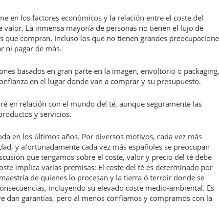
e en los factores económicos y la relación entre el coste del
de valor. La inmensa mayoría de personas no tienen el lujo de
ios que compran. Incluso los que no tienen grandes preocupacione
r ni pagar de más.
ones basados en gran parte en la imagen, envoltorio o packaging
confianza en el lugar donde van a comprar y su presupuesto.
aré en relación con el mundo del té, aunque seguramente las
productos y servicios.
oda en los últimos años. Por diversos motivos, cada vez más
idad, y afortunadamente cada vez más españoles se preocupan
discusión que tengamos sobre el coste, valor y precio del té debe
ste implica varias premisas: El coste del té es determinado por
 maestría de quienes lo procesan y la tierra ó terroir donde se
es consecuencias, incluyendo su elevado coste medio-ambiental. Es
pre dan garantías, pero al menos confiamos y compramos con la