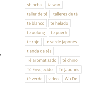
shincha
taiwan
taller de té
talleres de té
te blanco
te helado
te oolong
te puerh
te rojo
te verde japonés
tienda de tés
e
Té aromatizado
té chino
Té Envejecido
Té Japonés
té verde
video
Wu De