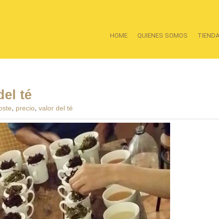
HOME
QUIENES SOMOS
TIEND
del té
oste
,
precio
,
valor del té