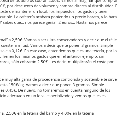
a bolsa de té. Sólo os cobran 2,00€. Vamos a imaginar que compra
0€, por descuento de volumen y compra directa al distribuidor. E
 coste de mantener un local, los impuestos, los gastos y tener
cutible. La cafetería acabará poniendo un precio barato, y lo hará
!. Y sabes que… nos parece genial. 2 euros… Hasta nos parece
ormal” a 2,50€. Vamos a ser ultra conservadores y decir que el té le
s cueste la mitad. Vamos a decir que te ponen 3 gramos. Simple
 sale a 0,12€. En este caso, entendemos que es una tetería, por lo
é. Tienen los mismos gastos que en el anterior ejemplo, sin
ros, sólo cobrarán 2,50€… es decir, multiplicarán el coste por
 de muy alta gama de procedencia controlada y sostenible te sirv
 cuesta 150€/kg. Vamos a decir que ponen 3 gramos. Simple
a es 0,45€. De nuevo, no tomaremos en cuenta ninguno de los
icio adecuado en un local especializado y vemos que les es
, 2,50€ en la tetería del barrio y 4,00€ en la tetería