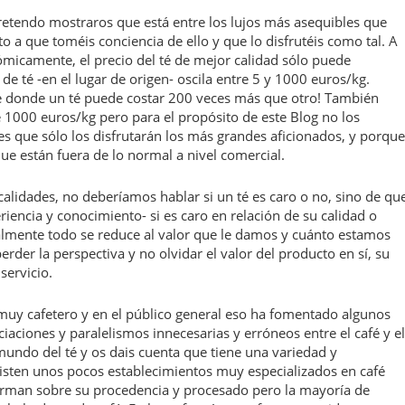
pretendo mostraros que está entre los lujos más asequibles que
to a que toméis conciencia de ello y que lo disfrutéis como tal. A
micamente, el precio del té de mejor calidad sólo puede
de té -en el lugar de origen- oscila entre 5 y 1000 euros/kg.
 donde un té puede costar 200 veces más que otro! También
1000 euros/kg pero para el propósito de este Blog no los
 que sólo los disfrutarán los más grandes aficionados, y porque
que están fuera de lo normal a nivel comercial.
alidades, no deberíamos hablar si un té es caro o no, sino de qu
riencia y conocimiento- si es caro en relación de su calidad o
almente todo se reduce al valor que le damos y cuánto estamos
rder la perspectiva y no olvidar el valor del producto en sí, su
servicio.
 muy cafetero y en el público general eso ha fomentado algunos
aciones y paralelismos innecesarias y erróneos entre el café y el
 mundo del té y os dais cuenta que tiene una variedad y
isten unos pocos establecimientos muy especializados en café
orman sobre su procedencia y procesado pero la mayoría de