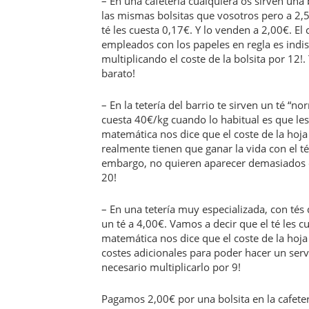
– En una cafetería cualquiera os sirven un
las mismas bolsitas que vosotros pero a 2,5
té les cuesta 0,17€. Y lo venden a 2,00€. El
empleados con los papeles en regla es indis
multiplicando el coste de la bolsita por 12
barato!
– En la tetería del barrio te sirven un té “n
cuesta 40€/kg cuando lo habitual es que le
matemática nos dice que el coste de la hoja
realmente tienen que ganar la vida con el t
embargo, no quieren aparecer demasiados ca
20!
– En una tetería muy especializada, con tés
un té a 4,00€. Vamos a decir que el té les
matemática nos dice que el coste de la hoj
costes adicionales para poder hacer un serv
necesario multiplicarlo por 9!
Pagamos 2,00€ por una bolsita en la cafetería