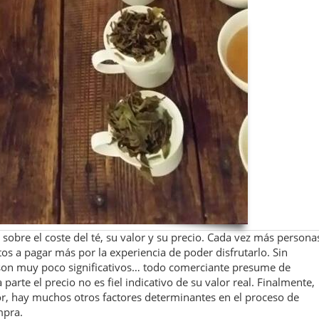
sobre el coste del té, su valor y su precio. Cada vez más persona
stos a pagar más por la experiencia de poder disfrutarlo. Sin
son muy poco significativos… todo comerciante presume de
parte el precio no es fiel indicativo de su valor real. Finalmente,
r, hay muchos otros factores determinantes en el proceso de
mpra.