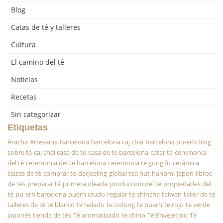
Blog
Catas de té y talleres
Cultura
El camino del té
Noticias
Recetas
Sin categorizar
Etiquetas
Aracha
Artesanía
Barcelona
barcelona caj chai
barcelona pu-erh
blog
sobre té
caj chai casa de te
casa de te barcelona
catar té
ceremonia
del té
ceremonia del té barcelona
ceremonia te gong fu
cerámica
clases de té
comprar te
darjeeling
global tea hut
hanomi
japon
libros
de tés
preparar té
primera oleada
produccion del té
propiedades del
té
pu-erh barcelona
puerh crudo
regalar té
shincha
taiwan
taller de té
talleres de té
te blanco
te helado
te oolong
te puerh
te rojo
te verde
japonés
tienda de tés
Té aromatizado
té chino
Té Envejecido
Té