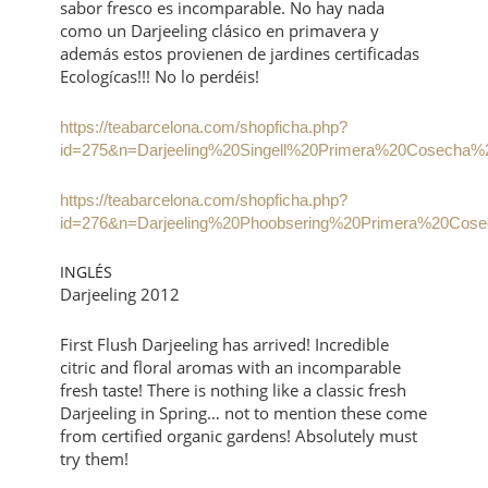
sabor fresco es incomparable. No hay nada
como un Darjeeling clásico en primavera y
además estos provienen de jardines certificadas
Ecologícas!!! No lo perdéis!
https://teabarcelona.com/shopficha.php?
id=275&n=Darjeeling%20Singell%20Primera%20Cosecha%
https://teabarcelona.com/shopficha.php?
id=276&n=Darjeeling%20Phoobsering%20Primera%20Cos
INGLÉS
Darjeeling 2012
First Flush Darjeeling has arrived! Incredible
citric and floral aromas with an incomparable
fresh taste! There is nothing like a classic fresh
Darjeeling in Spring… not to mention these come
from certified organic gardens! Absolutely must
try them!