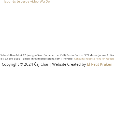
Japonés
té verde
video
Wu De
/Salomó Ben Adret 12 (antiguo Sant Domenec del Call) Barrio Gotico, BCN Metro: Jaume 1; Lic
Tel: 93 301 9592 Email: info@teabarcelona.com | Horario:
Consulta nuestra ficha en Googl
Copyright © 2024 Čaj Chai | Website Created by
El Petit Kraken