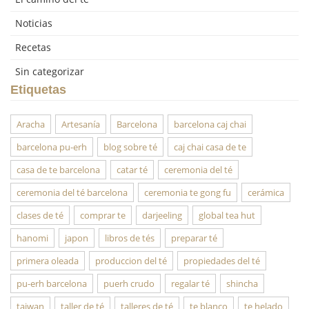
Noticias
Recetas
Sin categorizar
Etiquetas
Aracha
Artesanía
Barcelona
barcelona caj chai
barcelona pu-erh
blog sobre té
caj chai casa de te
casa de te barcelona
catar té
ceremonia del té
ceremonia del té barcelona
ceremonia te gong fu
cerámica
clases de té
comprar te
darjeeling
global tea hut
hanomi
japon
libros de tés
preparar té
primera oleada
produccion del té
propiedades del té
pu-erh barcelona
puerh crudo
regalar té
shincha
taiwan
taller de té
talleres de té
te blanco
te helado