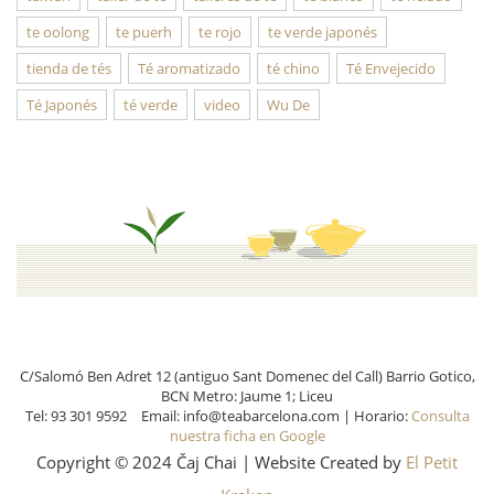
te oolong
te puerh
te rojo
te verde japonés
tienda de tés
Té aromatizado
té chino
Té Envejecido
Té Japonés
té verde
video
Wu De
C/Salomó Ben Adret 12 (antiguo Sant Domenec del Call) Barrio Gotico,
BCN Metro: Jaume 1; Liceu
Tel: 93 301 9592 Email: info@teabarcelona.com | Horario:
Consulta
nuestra ficha en Google
Copyright © 2024 Čaj Chai | Website Created by
El Petit