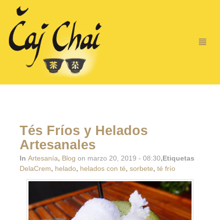
Tés Fríos y Helados
Artesanales
In
Artesanía
,
Blog
on marzo 20, 2019 - 08:30
,Etiquetas
DelaCrem
,
helado
,
helados con té
,
sorbete
,
té frío