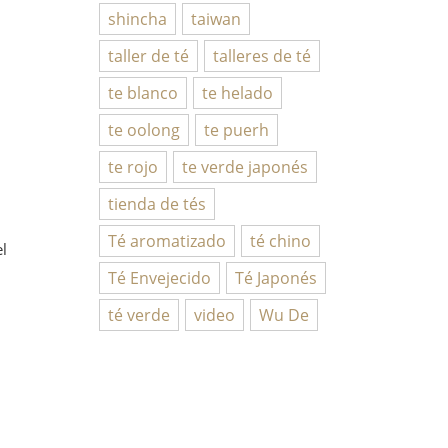
shincha
taiwan
taller de té
talleres de té
te blanco
te helado
te oolong
te puerh
te rojo
te verde japonés
tienda de tés
Té aromatizado
té chino
l
Té Envejecido
Té Japonés
té verde
video
Wu De