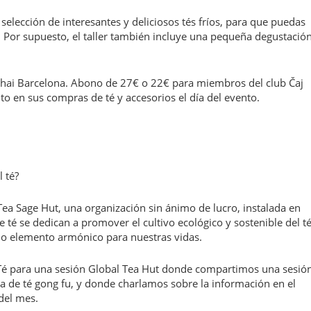
lección de interesantes y deliciosos tés fríos, para que puedas
n. Por supuesto, el taller también incluye una pequeña degustació
 Chai Barcelona. Abono de 27€ o 22€ para miembros del club Čaj
o en sus compras de té y accesorios el día del evento.
l té?
Tea Sage Hut, una organización sin ánimo de lucro, instalada en
 té se dedican a promover el cultivo ecológico y sostenible del té
o elemento armónico para nuestras vidas.
é para una sesión Global Tea Hut donde compartimos una sesió
 de té gong fu, y donde charlamos sobre la información en el
del mes.