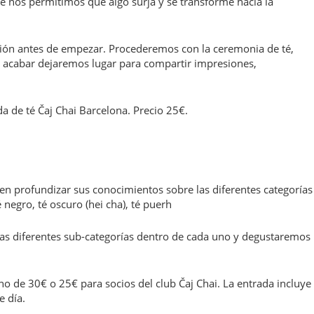
e nos permitimos que algo surja y se transforme hacia la
n antes de empezar. Procederemos con la ceremonia de té,
e acabar dejaremos lugar para compartir impresiones,
da de té Čaj Chai Barcelona. Precio 25€.
eren profundizar sus conocimientos sobre las diferentes categorías
té negro, té oscuro (hei cha), té puerh
as diferentes sub-categorías dentro de cada uno y degustaremos
no de 30€ o 25€ para socios del club Čaj Chai. La entrada incluye
 día.