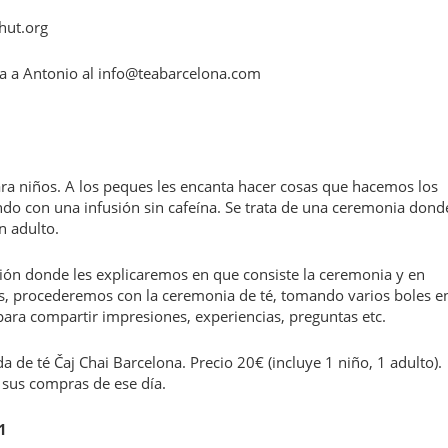
hut.org
cta a Antonio al info@teabarcelona.com
ara niños. A los peques les encanta hacer cosas que hacemos los
ndo con una infusión sin cafeína. Se trata de una ceremonia dond
n adulto.
n donde les explicaremos en que consiste la ceremonia y en
, procederemos con la ceremonia de té, tomando varios boles e
para compartir impresiones, experiencias, preguntas etc.
a de té Čaj Chai Barcelona. Precio 20€ (incluye 1 niño, 1 adulto).
 sus compras de ese día.
1