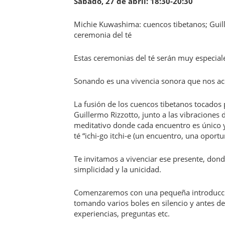
Sábado, 27 de abril: 18:30-20:30
Michie Kuwashima: cuencos tibetanos; Guill
ceremonia del té
Estas ceremonias del té serán muy especi
Sonando es una vivencia sonora que nos acom
La fusión de los cuencos tibetanos tocados 
Guillermo Rizzotto, junto a las vibraciones
meditativo donde cada encuentro es único
té “ichi-go itchi-e (un encuentro, una oportu
Te invitamos a vivenciar ese presente, dond
simplicidad y la unicidad.
Comenzaremos con una pequeña introducció
tomando varios boles en silencio y antes d
experiencias, preguntas etc.