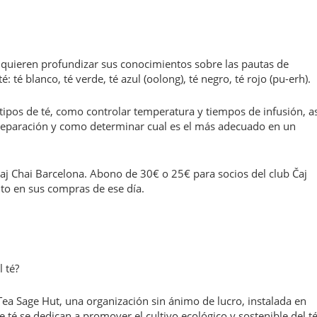
ue quieren profundizar sus conocimientos sobre las pautas de
: té blanco, té verde, té azul (oolong), té negro, té rojo (pu-erh).
ipos de té, como controlar temperatura y tiempos de infusión, as
reparación y como determinar cual es el más adecuado en un
Čaj Chai Barcelona. Abono de 30€ o 25€ para socios del club Čaj
to en sus compras de ese día.
l té?
Tea Sage Hut, una organización sin ánimo de lucro, instalada en
 té se dedican a promover el cultivo ecológico y sostenible del té