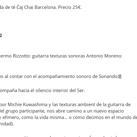
da de té Čaj Chai Barcelona. Precio 25€.
2
ermo Rizzotto: guitarra texturas sonoras Antonio Moreno:
ales al contar con el acompañamiento sonoro de Sonando道
paña hacia el silencio interior del Ser.
por Michie Kuwashima y las texturas ambient de la guitarra de
 del grupo participante, nos abre camino a un nuevo espacio
 y efímero, como la vida misma… o cómo decimos en el mundo de
nidad).